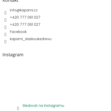
Kontakt
k
y
info
@
kapami.cz
v
ý
+420 777 061 027
p
+420 777 061 027
i
s
Facebook
u
kapami_slaskoukedrevu
Instagram
Sledovat na Instagramu