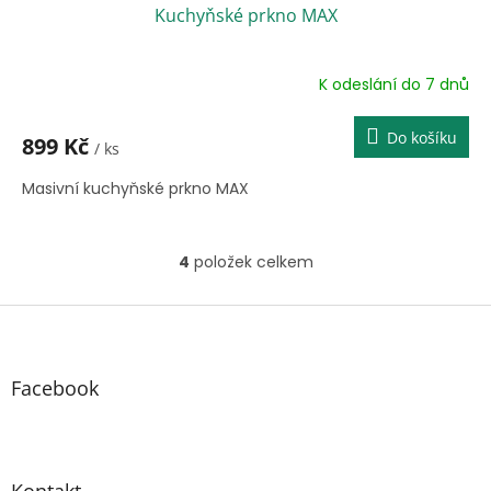
Kuchyňské prkno MAX
K odeslání do 7 dnů
Do košíku
899 Kč
/ ks
Masivní kuchyňské prkno MAX
4
položek celkem
O
v
l
Z
á
á
d
p
a
a
Facebook
c
t
í
í
p
r
v