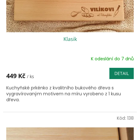
k
t
ů
Klasik
K odeslání do 7 dnů
DETAIL
449 Kč
/ ks
Kuchyňské prkénko z kvalitního bukového dřeva s
vygravírovaným motivem na míru vyrobeno z 1 kusu
dřeva.
Kód:
138