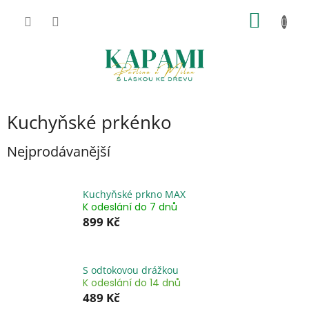
Přejít
NÁKUP
na
obsah
KOŠÍK
Kuchyňské prkénko
Nejprodávanější
Kuchyňské prkno MAX
K odeslání do 7 dnů
899 Kč
S odtokovou drážkou
K odeslání do 14 dnů
489 Kč