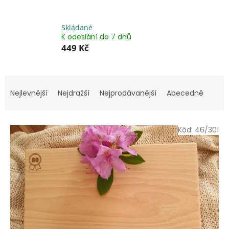
Skládané
K odeslání do 7 dnů
449 Kč
Ř
a
Nejlevnější
Nejdražší
Nejprodávanější
Abecedně
z
e
V
n
Kód:
46/301
ý
í
p
p
i
r
s
o
p
d
r
u
o
k
d
t
u
ů