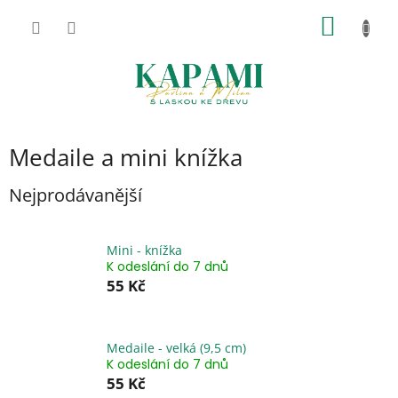
Přejít
NÁKUP
na
obsah
KOŠÍK
Medaile a mini knížka
Nejprodávanější
Mini - knížka
K odeslání do 7 dnů
55 Kč
Medaile - velká (9,5 cm)
K odeslání do 7 dnů
55 Kč