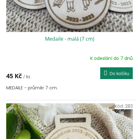
k
t
ů
Medaile - malá (7 cm)
K odeslání do 7 dnů
Do košíku
45 Kč
/ ks
MEDAILE - průměr 7 cm.
Kód:
283