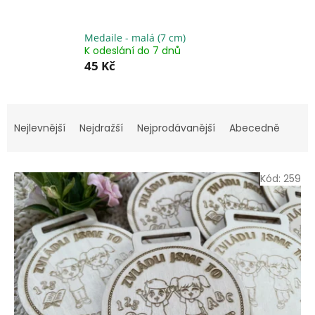
Medaile - malá (7 cm)
K odeslání do 7 dnů
45 Kč
Ř
a
Nejlevnější
Nejdražší
Nejprodávanější
Abecedně
z
e
V
n
Kód:
259
ý
í
p
p
i
r
s
o
p
d
r
u
o
k
d
t
u
ů