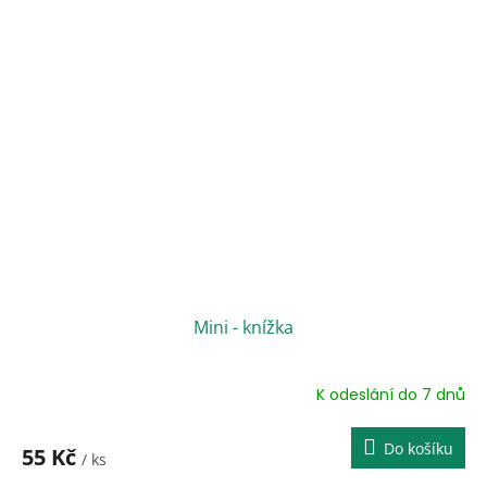
Mini - knížka
K odeslání do 7 dnů
Do košíku
55 Kč
/ ks