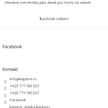
Dřevěná mini knížka jako dárek pro hosty na oslavě.
3
položek celkem
O
v
l
Z
á
á
d
p
a
a
Facebook
c
t
í
í
p
r
v
Kontakt
k
y
info
@
kapami.cz
v
ý
+420 777 061 027
p
+420 777 061 027
i
s
Facebook
u
kapami_slaskoukedrevu