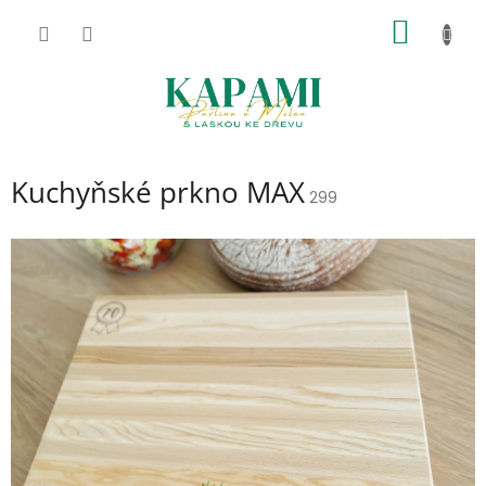
Přejít
NÁKUP
na
obsah
KOŠÍK
Kuchyňské prkno MAX
299