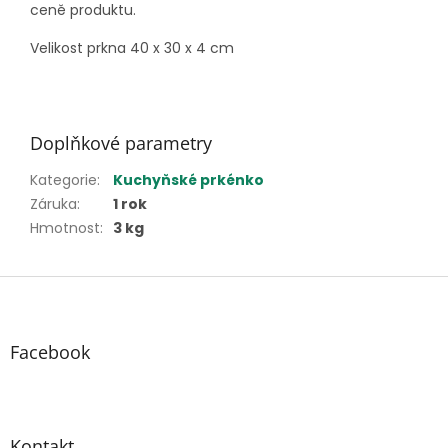
ceně produktu.
Velikost prkna 40 x 30 x 4 cm
Doplňkové parametry
Kategorie
:
Kuchyňské prkénko
Záruka
:
1 rok
Hmotnost
:
3 kg
Z
á
p
a
Facebook
t
í
Kontakt