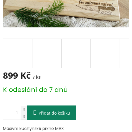
899 Kč
/ ks
Měrná
K odeslání do 7 dnů
cena:
Přidat do košíku
Masivní kuchyňské prkno MAX