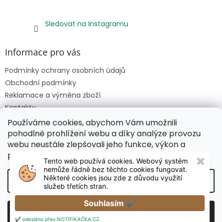
Sledovat na Instagramu
Informace pro vás
Podmínky ochrany osobních údajů
Obchodní podmínky
Reklamace a výměna zboží
Kontakty
Napište nám
Používáme cookies, abychom Vám umožnili
pohodlné prohlížení webu a díky analýze provozu
webu neustále zlepšovali jeho funkce, výkon a
použitelnost.
Více informací
zde
.
Tento web používá cookies. Webový systém
✖
nemůže řádně bez těchto cookies fungovat.
Vytvořil Shoptet
Některé cookies jsou zde z důvodu využití
Nastavení
služeb třetích stran.
Souhlasím ✔
Copyright 2026
KAPAMI
. Všechna práva vyhrazena.
Odmítnout
Souhlasím
Upravit nastavení cookies
✔️ odesláno přes NOTIFIKAČKA.CZ