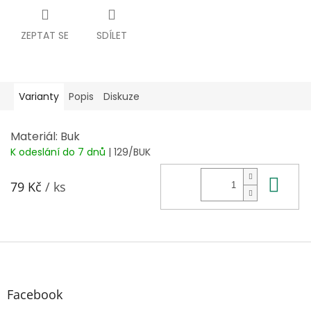
ZEPTAT SE
SDÍLET
Varianty
Popis
Diskuze
Materiál: Buk
K odeslání do 7 dnů
| 129/BUK
Do 
79 Kč
/ ks
Z
á
p
a
Facebook
t