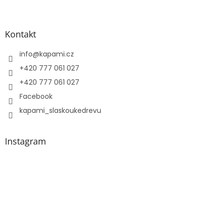
í
Kontakt
info
@
kapami.cz
+420 777 061 027
+420 777 061 027
Facebook
kapami_slaskoukedrevu
Instagram