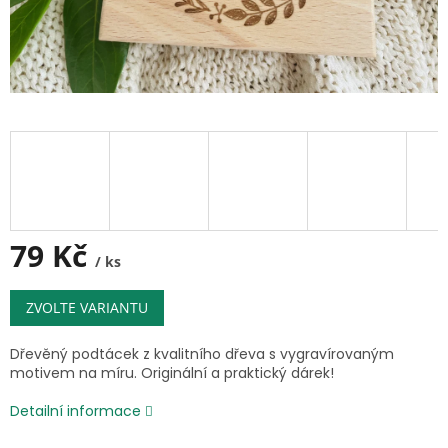
79 Kč
/ ks
Měrná
ZVOLTE VARIANTU
cena:
Dřevěný podtácek z kvalitního dřeva s vygravírovaným
motivem na míru.
Originální a praktický dárek!
Detailní informace