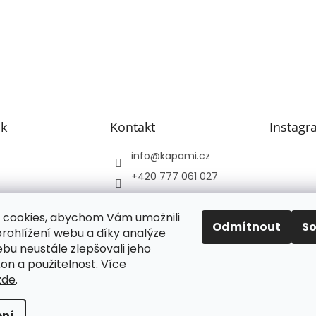
k
Kontakt
Instagr
info
@
kapami.cz
+420 777 061 027
+420 777 061 027
 cookies, abychom Vám umožnili
Facebook
Odmítnout
S
rohlížení webu a díky analýze
kapami_slaskoukedre
bu neustále zlepšovali jeho
vu
on a použitelnost.
Více
zde
.
ní