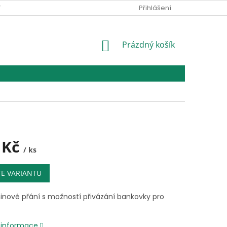
Y
REKLAMACE A VÝMĚNA ZBOŽÍ
KONTAKTY
Přihlášení
NAPIŠTE NÁ
NÁKUPNÍ
Prázdný košík
KOŠÍK
 Kč
/ ks
TE VARIANTU
inové přání s možností přivázání bankovky pro
í informace