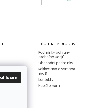
am
Informace pro vás
Podmínky ochrany
osobních údajů
Obchodní podmínky
Reklamace a výměna
zboží
ouhlasím
Sledovat na
Kontakty
Instagramu
Napište nám