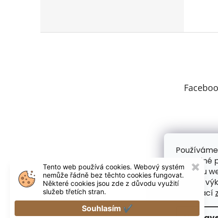
Z
á
p
a
t
Faceboo
í
Používáme
pohodlné p
Tento web používá cookies. Webový systém
✖
provozu we
nemůže řádně bez těchto cookies fungovat.
funkce, výk
Některé cookies jsou zde z důvodu využití
služeb třetích stran.
informací
Souhlasím ✔
Nastave