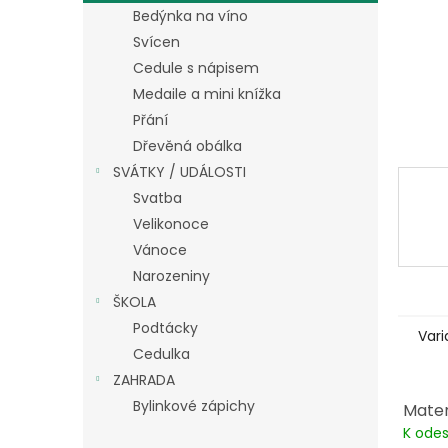
n
Bedýnka na víno
e
Svícen
l
Cedule s nápisem
Medaile a mini knížka
Přání
Dřevěná obálka
SVÁTKY / UDÁLOSTI
Svatba
Velikonoce
Vánoce
Narozeniny
ŠKOLA
Podtácky
Vari
Cedulka
ZAHRADA
Bylinkové zápichy
Mater
K odes