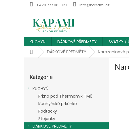
Přejít
+420 777 061 027
info@kapami.cz
na
obsah
KUCHYŇ
DÁRKOVÉ PŘEDMĚTY
SVÁTKY / 
Domů
DÁRKOVÉ PŘEDMĚTY
Narozeninové p
P
Nar
o
Přeskočit
s
Kategorie
kategorie
t
r
KUCHYŇ
a
Prkno pod Thermomix TM6
n
Kuchyňské prkénko
n
í
Podtácky
p
Stojánky
a
DÁRKOVÉ PŘEDMĚTY