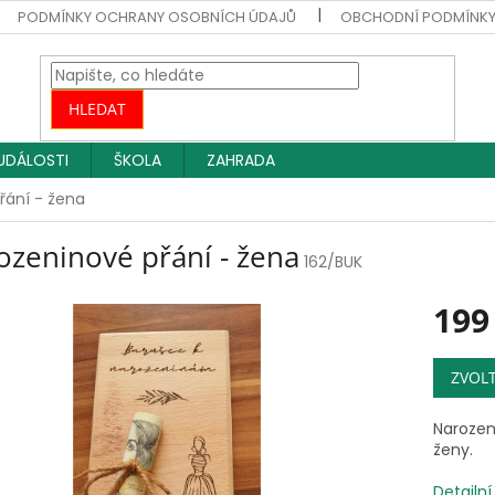
PODMÍNKY OCHRANY OSOBNÍCH ÚDAJŮ
OBCHODNÍ PODMÍNK
HLEDAT
UDÁLOSTI
ŠKOLA
ZAHRADA
řání - žena
ozeninové přání - žena
162/BUK
199
Měrná
ZVOL
cena:
Narozen
ženy.
Detailn