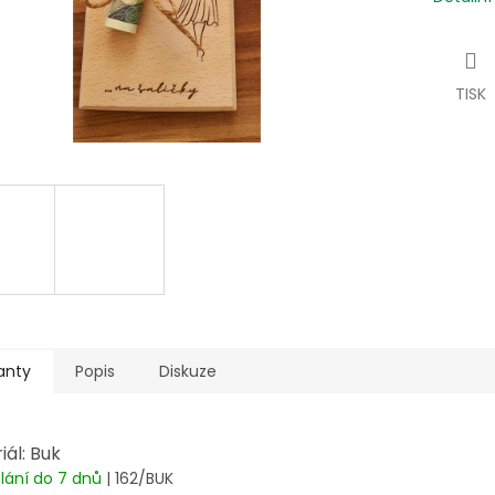
TISK
anty
Popis
Diskuze
iál: Buk
lání do 7 dnů
| 162/BUK