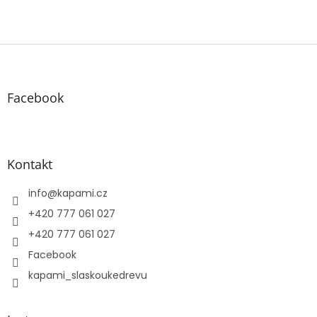
Z
á
p
a
Facebook
t
í
Kontakt
info
@
kapami.cz
+420 777 061 027
+420 777 061 027
Facebook
kapami_slaskoukedrevu