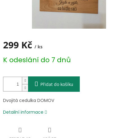
299 Kč
/ ks
Měrná
K odeslání do 7 dnů
cena:
Přidat do košíku
Dvojitá cedulka DOMOV
Detailní informace