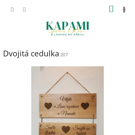
Přejít
NÁKUP
na
obsah
KOŠÍK
Dvojitá cedulka
207