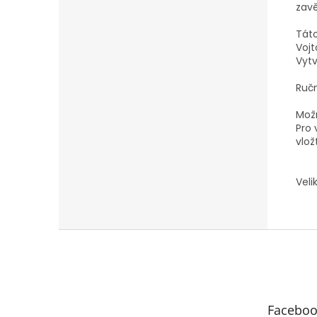
zavě
Táto
Vojt
Vytv
Ručn
Možn
Pro 
vlož
Veli
Z
á
p
a
t
Faceboo
í