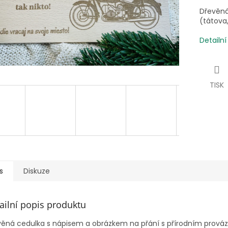
Dřevěná
(tátova, 
Detailn
TISK
s
Diskuze
ailní popis produktu
věná cedulka s nápisem a obrázkem na přání s přírodním prová