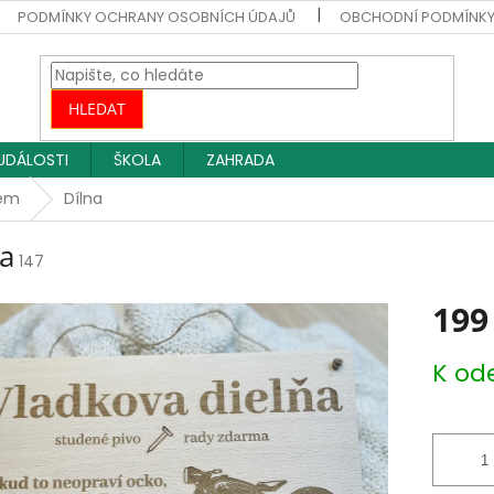
PODMÍNKY OCHRANY OSOBNÍCH ÚDAJŮ
OBCHODNÍ PODMÍNK
HLEDAT
UDÁLOSTI
ŠKOLA
ZAHRADA
sem
Dílna
na
147
199
Měrná
K od
cena: