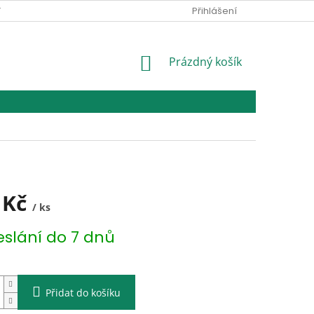
Y
REKLAMACE A VÝMĚNA ZBOŽÍ
KONTAKTY
Přihlášení
NAPIŠTE NÁ
NÁKUPNÍ
Prázdný košík
KOŠÍK
 Kč
/ ks
eslání do 7 dnů
Přidat do košíku