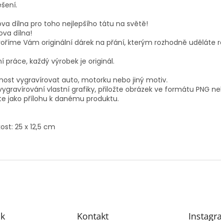
šení.
va dílna pro toho nejlepšího tátu na světě!
ova dílna!
oříme Vám originální dárek na přání, kterým rozhodně uděláte r
í práce, každý výrobek je originál.
ost vygravírovat auto, motorku nebo jiný motiv.
vygravírování vlastní grafiky, přiložte obrázek ve formátu PNG n
te jako přílohu k danému produktu.
kost: 25 x 12,5 cm
k
Kontakt
Instagr