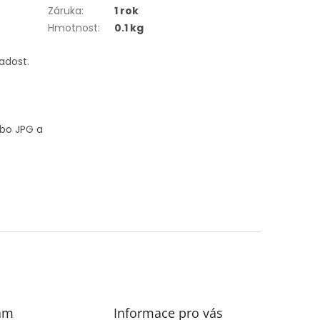
Záruka
:
1 rok
Hmotnost
:
0.1 kg
adost.
ebo JPG a
am
Informace pro vás