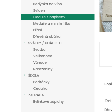
n
Bedýnka na víno
e
Svícen
l
Cedule s nápisem
Medaile a mini knížka
Přání
Dřevěná obálka
SVÁTKY / UDÁLOSTI
Svatba
Velikonoce
Vánoce
Narozeniny
ŠKOLA
Podtácky
Popi
Cedulka
ZAHRADA
Det
Bylinkové zápichy
Dře