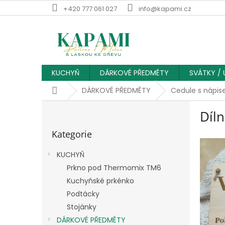
Přejít
+420 777 061 027
info@kapami.cz
na
obsah
KUCHYŇ
DÁRKOVÉ PŘEDMĚTY
SVÁTKY / 
Domů
DÁRKOVÉ PŘEDMĚTY
Cedule s nápi
P
Díl
o
Přeskočit
s
Kategorie
kategorie
t
r
KUCHYŇ
a
Prkno pod Thermomix TM6
n
Kuchyňské prkénko
n
í
Podtácky
p
Stojánky
a
DÁRKOVÉ PŘEDMĚTY